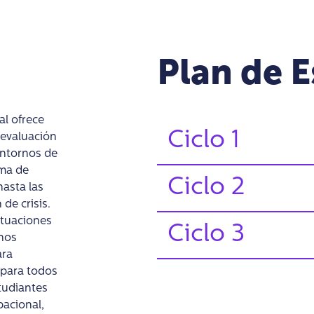
Plan de 
l ofrece
Ciclo 1
 evaluación
entornos de
ama de
Ciclo 2
hasta las
de crisis.
ituaciones
Ciclo 3
mnos
ara
 para todos
tudiantes
pacional,