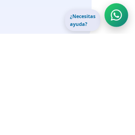
¿Necesitas
ayuda?
audo Esacauca