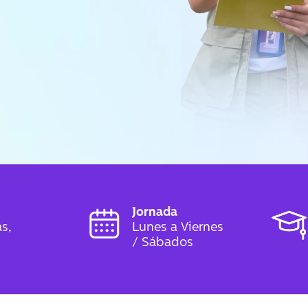
Jornada
s,
Lunes a Viernes
/ Sábados