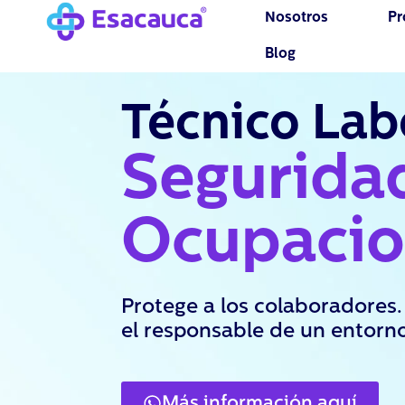
Ir
Nosotros
Pr
al
Blog
contenido
Técnico Lab
Segurida
Ocupacio
Protege a los colaboradores.
el responsable de un entorno
Más información aquí