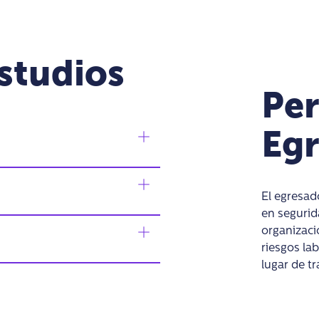
Estudios
Per
Eg
El egresad
en segurid
organizaci
riesgos la
lugar de tr