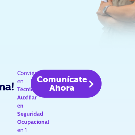
Conviértete
Comunícate
en
ma!
Ahora
Técnico
Auxiliar
en
Seguridad
Ocupacional
en 1