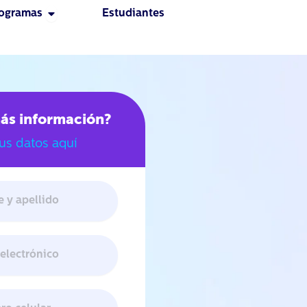
Open Programas
ogramas
Estudiantes
ás información?
us datos aquí