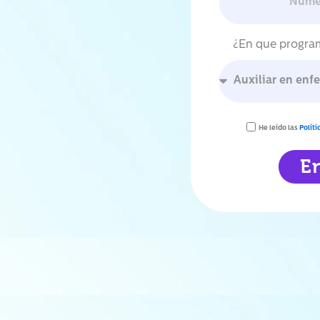
¿En que program
He leído las
Polít
E