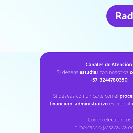
Rad
Canales de Atención
Si deseas
estudiar
con nosotros
c
+57
3244780350
Si deseas comunicarte con el
proce
financiero
,
administrativo
escribe al
Correo electrónico:
d.mercadeo@esacauca.ed