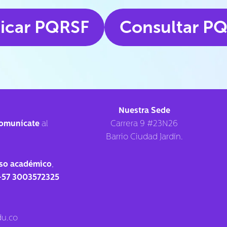
icar PQRSF
Consultar P
Nuestra Sede
omunícate
al
Carrera 9 #23N26
Barrio Ciudad Jardín.
so académico
,
+57 3003572325
u.co