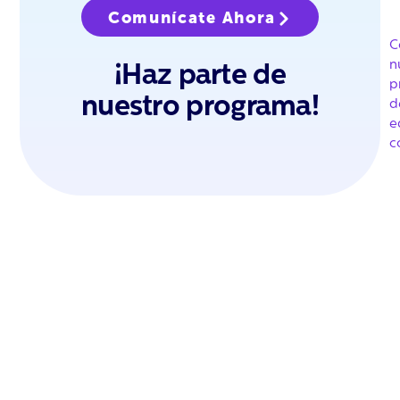
Comunícate Ahora
C
n
¡Haz parte de
p
nuestro programa!
d
e
c