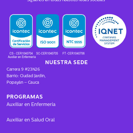
c
s
k
u
Síguenos en todas nuestras redes sociales
e
t
t
t
b
a
o
u
o
g
k
b
o
r
e
k
a
m
NUESTRA SEDE
Carrera 9 #23N26
Barrio: Ciudad Jardín,
Popayán – Cauca
PROGRAMAS
Auxiliar en Enfermería
Auxiliar en Salud Oral