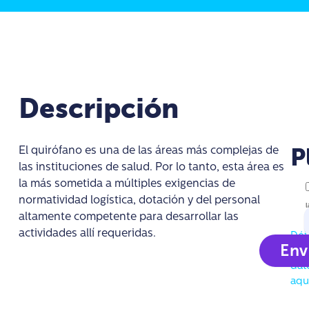
Descripción
El quirófano es una de las áreas más complejas de
P
las instituciones de salud. Por lo tanto, esta área es
la más sometida a múltiples exigencias de
¿N
normatividad logística, dotación y del personal
má
l
in
altamente competente para desarrollar las
actividades allí requeridas.
Déj
T
Env
tus
dat
aqu