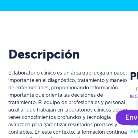
Descripción
El laboratorio clínico es un área que juega un papel
P
importante en el diagnóstico, tratamiento y manejo
de enfermedades, proporcionando información
¿N
importante que orienta las decisiones de
má
INC
l
in
tratamiento. El equipo de profesionales y personal
auxiliar que trabajan en laboratorios clínicos deben
Déj
T
Env
tener conocimientos profundos y tecnología
tus
dat
avanzada para garantizar resultados precisos y
aqu
confiables. En este contexto, la formación continua