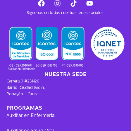
a
n
i
o
c
s
k
u
Síguenos en todas nuestras redes sociales
e
t
t
t
b
a
o
u
o
g
k
b
o
r
e
k
a
m
NUESTRA SEDE
Carrera 9 #23N26
Barrio: Ciudad Jardín,
Popayán – Cauca
PROGRAMAS
Auxiliar en Enfermería