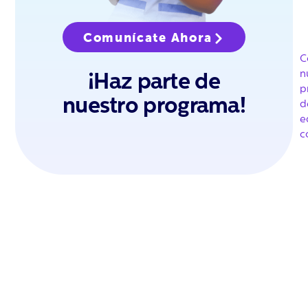
Comunícate Ahora
C
n
¡Haz parte de
p
nuestro programa!
d
e
c