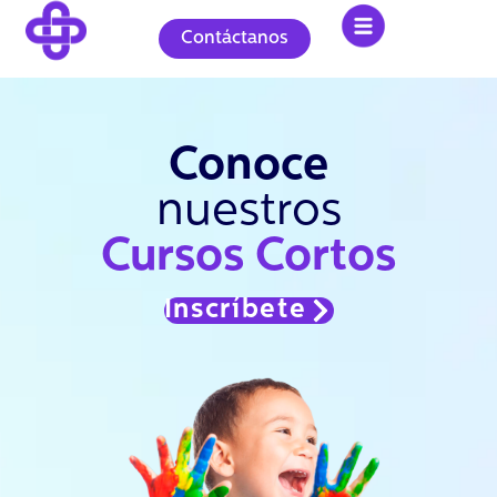
Ir
al
Contáctanos
contenido
Conoce
nuestros
Cursos Cortos
Inscríbete