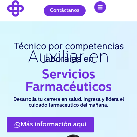
Ir
al
Contáctanos
contenido
Técnico por competencias
Auxiliar en
laborales en
Servicios
Farmacéuticos
Desarrolla tu carrera en salud. Ingresa y lidera el
cuidado farmacéutico del mañana.
Más información aquí