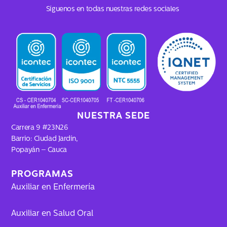
c
s
k
u
Síguenos en todas nuestras redes sociales
e
t
t
t
b
a
o
u
o
g
k
b
o
r
e
k
a
m
NUESTRA SEDE
Carrera 9 #23N26
Barrio: Ciudad Jardín,
Popayán – Cauca
PROGRAMAS
Auxiliar en Enfermería
Auxiliar en Salud Oral