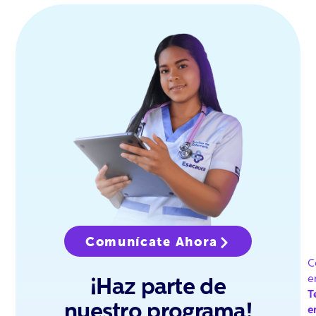
Comunícate Ahora
C
e
¡Haz parte de
T
nuestro programa!
e