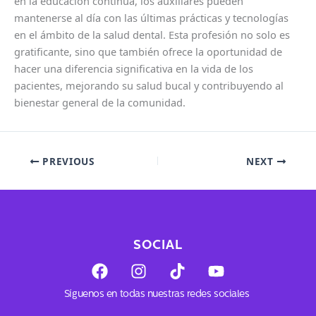
en la educación continua, los auxiliares pueden
mantenerse al día con las últimas prácticas y tecnologías
en el ámbito de la salud dental. Esta profesión no solo es
gratificante, sino que también ofrece la oportunidad de
hacer una diferencia significativa en la vida de los
pacientes, mejorando su salud bucal y contribuyendo al
bienestar general de la comunidad.
PREVIOUS
NEXT
SOCIAL
F
I
T
Y
a
n
i
o
c
s
k
u
Síguenos en todas nuestras redes sociales
e
t
t
t