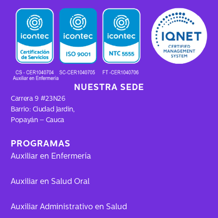
b
a
o
u
o
g
k
b
o
r
e
k
a
m
NUESTRA SEDE
Carrera 9 #23N26
Barrio: Ciudad Jardín,
Popayán – Cauca
PROGRAMAS
Auxiliar en Enfermería
Auxiliar en Salud Oral
Auxiliar Administrativo en Salud