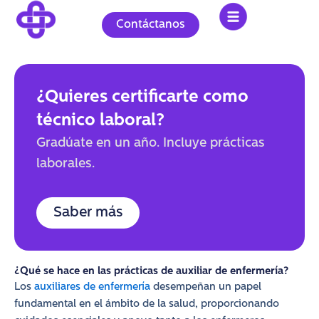
Ir
al
Contáctanos
contenido
¿Quieres certificarte como
técnico laboral?
Gradúate en un año. Incluye prácticas
laborales.
Saber más
¿Qué se hace en las prácticas de auxiliar de enfermería?
Los
auxiliares de enfermería
desempeñan un papel
fundamental en el ámbito de la salud, proporcionando