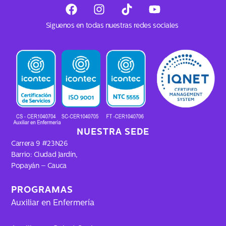
F
I
T
Y
a
n
i
o
c
s
k
u
Síguenos en todas nuestras redes sociales
e
t
t
t
b
a
o
u
o
g
k
b
o
r
e
k
a
m
NUESTRA SEDE
Carrera 9 #23N26
Barrio: Ciudad Jardín,
Popayán – Cauca
PROGRAMAS
Auxiliar en Enfermería