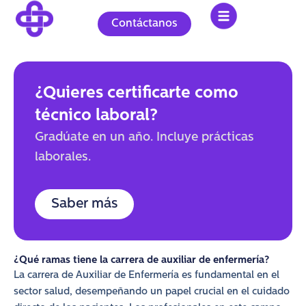
Ir
al
Contáctanos
contenido
¿Quieres certificarte como
técnico laboral?
Gradúate en un año. Incluye prácticas
laborales.
Saber más
¿Qué ramas tiene la carrera de auxiliar de enfermería?
La carrera de Auxiliar de Enfermería es fundamental en el
sector salud, desempeñando un papel crucial en el cuidado