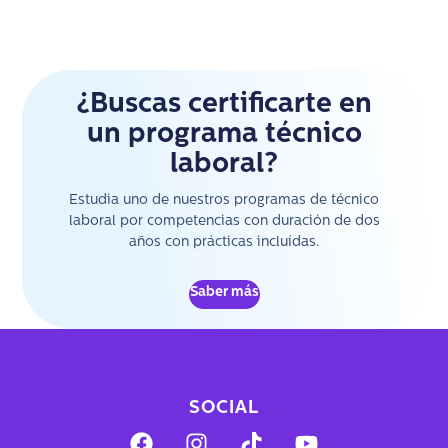
¿Buscas certificarte en
un programa técnico
laboral?
Estudia uno de nuestros programas de técnico
laboral por competencias con duración de dos
años con prácticas incluídas.
Saber más
SOCIAL
F
I
T
Y