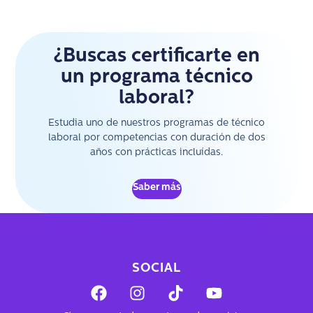
¿Buscas certificarte en
un programa técnico
laboral?
Estudia uno de nuestros programas de técnico
laboral por competencias con duración de dos
años con prácticas incluídas.
Saber más
SOCIAL
F
I
T
Y
a
n
i
o