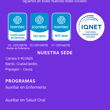
c
s
k
u
Síguenos en todas nuestras redes sociales
e
t
t
t
b
a
o
u
o
g
k
b
o
r
e
k
a
m
NUESTRA SEDE
Carrera 9 #23N26
Barrio: Ciudad Jardín,
Popayán – Cauca
PROGRAMAS
Auxiliar en Enfermería
Auxiliar en Salud Oral