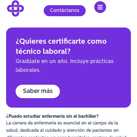
Ir
al
Contáctanos
contenido
¿Quieres certificarte como
técnico laboral?
Gradúate en un año. Incluye prácticas
laborales.
Saber más
¿Puedo estudiar enfermería sin el bachiller?
La carrera de enfermería es esencial en el campo de la
salud, dedicada al cuidado y atención de pacientes en