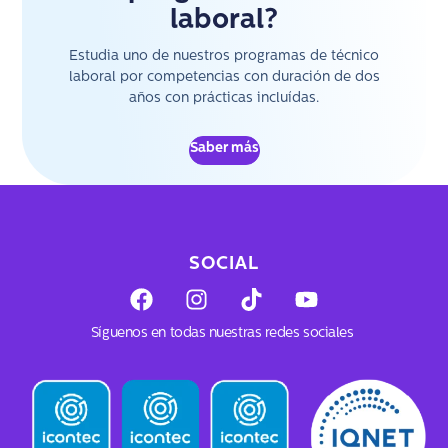
laboral?
Estudia uno de nuestros programas de técnico
laboral por competencias con duración de dos
años con prácticas incluídas.
Saber más
SOCIAL
F
I
T
Y
a
n
i
o
c
s
k
u
Síguenos en todas nuestras redes sociales
e
t
t
t
b
a
o
u
o
g
k
b
o
r
e
k
a