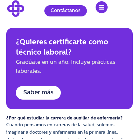
Ir
al
Contáctanos
contenido
¿Quieres certificarte como
técnico laboral?
Gradúate en un año. Incluye prácticas
laborales.
Saber más
¿Por qué estudiar la carrera de auxiliar de enfermería?
Cuando pensamos en carreras de la salud, solemos
imaginar a doctores y enfermeras en la primera línea,