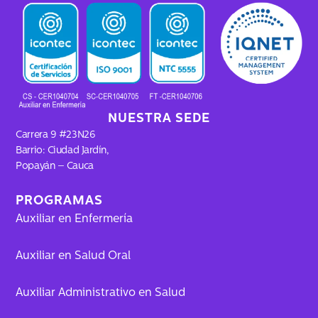
b
a
o
u
o
g
k
b
o
r
e
k
a
m
NUESTRA SEDE
Carrera 9 #23N26
Barrio: Ciudad Jardín,
Popayán – Cauca
PROGRAMAS
Auxiliar en Enfermería
Auxiliar en Salud Oral
Auxiliar Administrativo en Salud