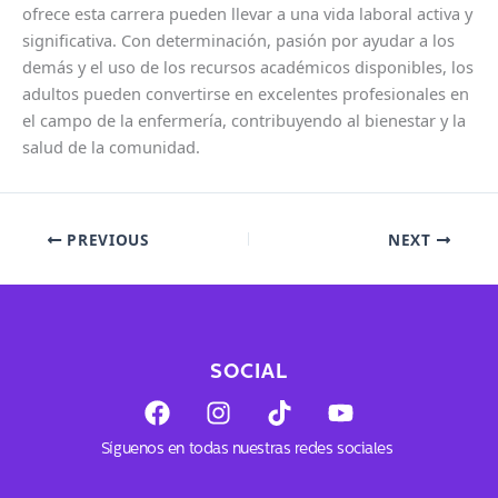
ofrece esta carrera pueden llevar a una vida laboral activa y
significativa. Con determinación, pasión por ayudar a los
demás y el uso de los recursos académicos disponibles, los
adultos pueden convertirse en excelentes profesionales en
el campo de la enfermería, contribuyendo al bienestar y la
salud de la comunidad.
PREVIOUS
NEXT
SOCIAL
F
I
T
Y
a
n
i
o
c
s
k
u
Síguenos en todas nuestras redes sociales
e
t
t
t