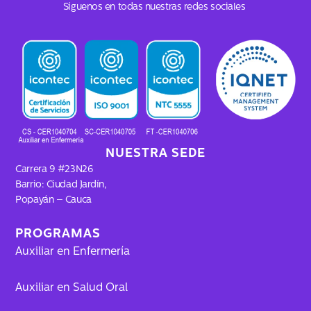
c
s
k
u
Síguenos en todas nuestras redes sociales
e
t
t
t
b
a
o
u
o
g
k
b
o
r
e
k
a
m
NUESTRA SEDE
Carrera 9 #23N26
Barrio: Ciudad Jardín,
Popayán – Cauca
PROGRAMAS
Auxiliar en Enfermería
Auxiliar en Salud Oral