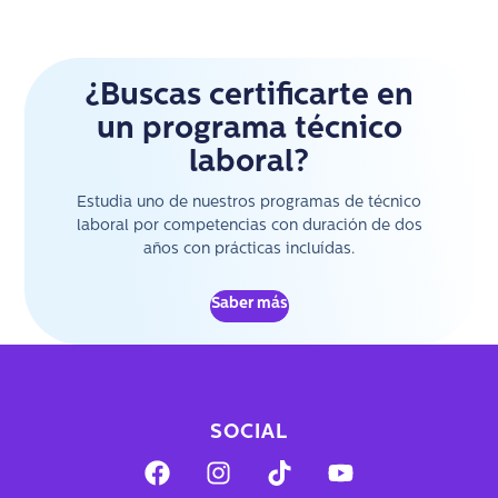
¿Buscas certificarte en
un programa técnico
laboral?
Estudia uno de nuestros programas de técnico
laboral por competencias con duración de dos
años con prácticas incluídas.
Saber más
SOCIAL
F
I
T
Y
a
n
i
o