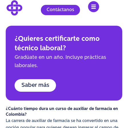
Ir
al
Contáctanos
contenido
¿Quieres certificarte como
técnico laboral?
Gradúate en un año. Incluye prácticas
laborales.
Saber más
¿Cuánto tiempo dura un curso de auxiliar de farmacia en
Colombia?
La carrera de auxiliar de farmacia se ha convertido en una
opción popular para quienes desean ingresar al campo de