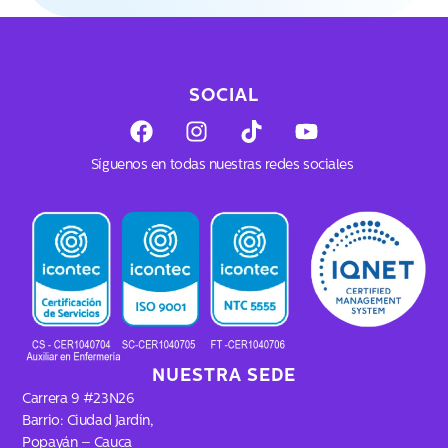
SOCIAL
F
I
T
Y
a
n
i
o
c
s
k
u
Síguenos en todas nuestras redes sociales
e
t
t
t
b
a
o
u
o
g
k
b
o
r
e
k
a
m
NUESTRA SEDE
Carrera 9 #23N26
Barrio: Ciudad Jardín,
Popayán – Cauca