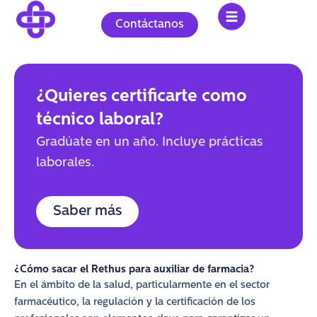
Ir
al
Contáctanos
contenido
¿Quieres certificarte como
técnico laboral?
Gradúate en un año. Incluye prácticas
laborales.
Saber más
¿Cómo sacar el Rethus para auxiliar de farmacia?
En el ámbito de la salud, particularmente en el sector
farmacéutico, la regulación y la certificación de los