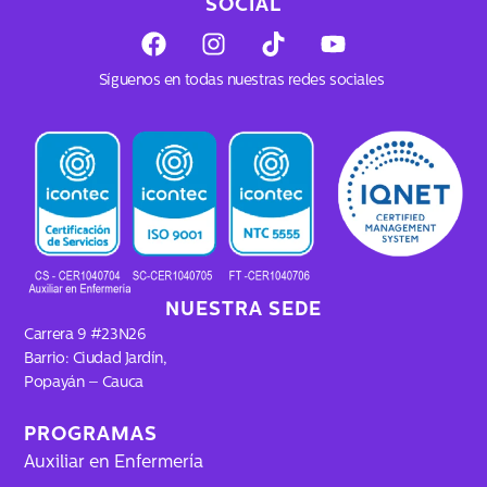
SOCIAL
F
I
T
Y
a
n
i
o
c
s
k
u
Síguenos en todas nuestras redes sociales
e
t
t
t
b
a
o
u
o
g
k
b
o
r
e
k
a
m
NUESTRA SEDE
Carrera 9 #23N26
Barrio: Ciudad Jardín,
Popayán – Cauca
PROGRAMAS
Auxiliar en Enfermería